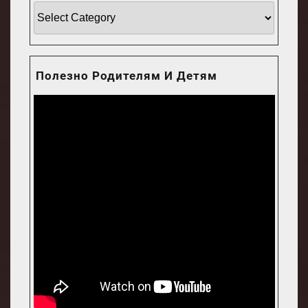
Интересные
статьи
для
родителей
Полезно Родителям И Детям